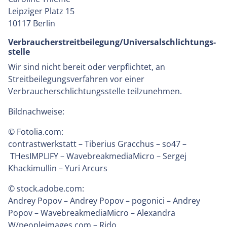
Leipziger Platz 15
10117 Berlin
Verbraucher­streit­beilegung/Universal­schlichtungs­
stelle
Wir sind nicht bereit oder verpflichtet, an
Streitbeilegungsverfahren vor einer
Verbraucherschlichtungsstelle teilzunehmen.
Bildnachweise:
© Fotolia.com:
contrastwerkstatt
–
Tiberius Gracchus
–
so47
–
THesIMPLIFY
–
WavebreakmediaMicro
–
Sergej
Khackimullin
–
Yuri Arcurs
© stock.adobe.com:
Andrey Popov
–
Andrey Popov
–
pogonici
–
Andrey
Popov
–
WavebreakmediaMicro
–
Alexandra
W/peopleimages.com
–
Rido